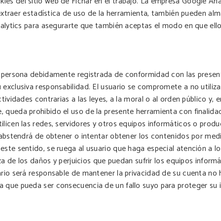
es del sitio web de Fichar en el trabajo. La empresa Google Analy
a extraer estadística de uso de la herramienta, también pueden al
Analytics para asegurarte que también aceptas el modo en que ello
r persona debidamente registrada de conformidad con las presente
exclusiva responsabilidad. El usuario se compromete a no utilizar
ctividades contrarias a las leyes, a la moral o al orden público y,
 queda prohibido el uso de la presente herramienta con finalidade
ilicen las redes, servidores y otros equipos informáticos o produ
e abstendrá de obtener o intentar obtener los contenidos por med
este sentido, se ruega al usuario que haga especial atención a l
iza de los daños y perjuicios que puedan sufrir los equipos inform
ario será responsable de mantener la privacidad de su cuenta no 
a que pueda ser consecuencia de un fallo suyo para proteger su 