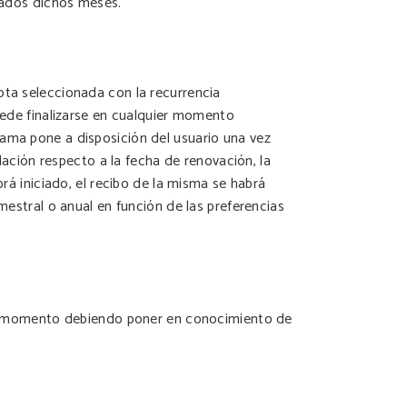
asados dichos meses.
ota seleccionada con la recurrencia
puede finalizarse en cualquier momento
rama pone a disposición del usuario una vez
elación respecto a la fecha de renovación, la
brá iniciado, el recibo de la misma se habrá
mestral o anual en función de las preferencias
uier momento debiendo poner en conocimiento de