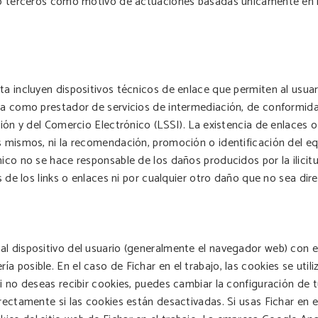
o o terceros como motivo de actuaciones basadas únicamente en l
ta incluyen dispositivos técnicos de enlace que permiten al usua
úa como prestador de servicios de intermediación, de conformidad
ción y del Comercio Electrónico (LSSI). La existencia de enlaces o
s mismos, ni la recomendación, promoción o identificación del e
ico no se hace responsable de los daños producidos por la ilicitud
os de los links o enlaces ni por cualquier otro daño que no sea d
l dispositivo del usuario (generalmente el navegador web) con el 
 posible. En el caso de Fichar en el trabajo, las cookies se utili
Si no deseas recibir cookies, puedes cambiar la configuración de
rectamente si las cookies están desactivadas. Si usas Fichar en e