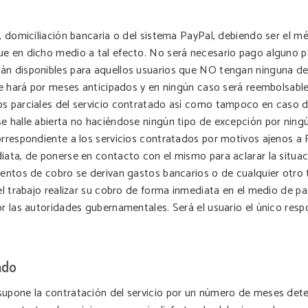
o, domiciliación bancaria o del sistema PayPal, debiendo ser el 
e en dicho medio a tal efecto. No será necesario pago alguno pa
án disponibles para aquellos usuarios que NO tengan ninguna deud
 se hará por meses anticipados y en ningún caso será reembolsable
os parciales del servicio contratado así como tampoco en caso 
e halle abierta no haciéndose ningún tipo de excepción por ningú
orrespondiente a los servicios contratados por motivos ajenos a F
iata, de ponerse en contacto con el mismo para aclarar la situac
tentos de cobro se derivan gastos bancarios o de cualquier otro t
n el trabajo realizar su cobro de forma inmediata en el medio de
or las autoridades gubernamentales. Será el usuario el único res
ado
 supone la contratación del servicio por un número de meses de