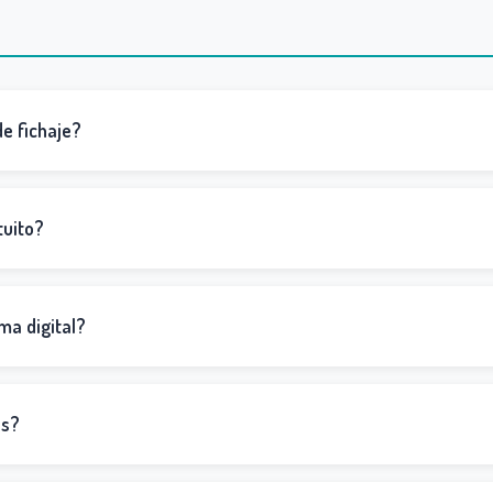
e fichaje?
tuito?
ma digital?
as?