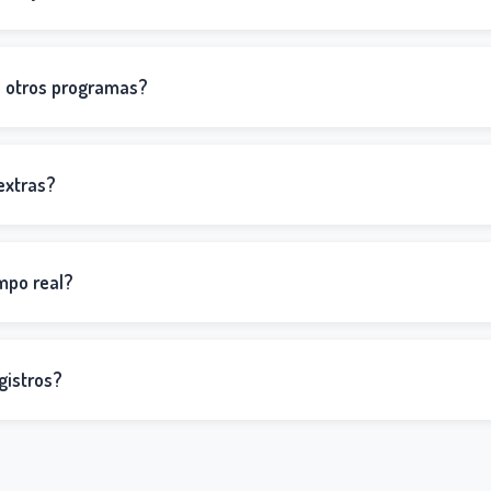
a otros programas?
extras?
mpo real?
gistros?