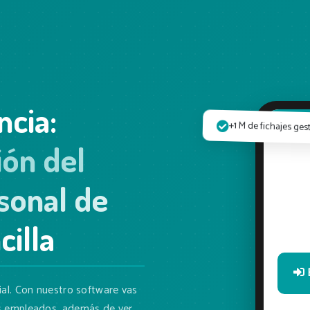
ncia:
09:45
+1 M de fichajes ge
ión del
sonal de
cilla
ial. Con nuestro software vas
us empleados, además de ver