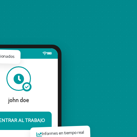
stionados
john doe
ENTRAR AL TRABAJO
Informes en tiempo real