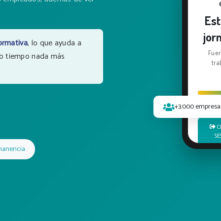
Es
jor
normativa
, lo que ayuda a
Fuer
ndo tiempo nada más
tra
+3.000 empresas
CERRAR
SE
manencia