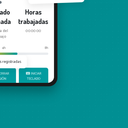
tado
Horas
nada
trabajadas
a del
00:00:00
bajo
4h
8h
 registradas
INICIAR
SIÓN
TECLADO